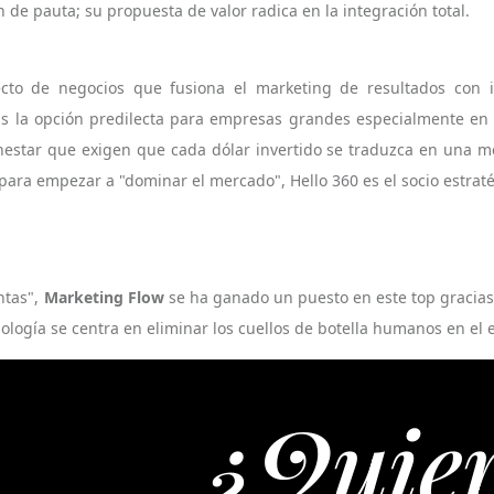
n de pauta; su propuesta de valor radica en la integración total.
cto de negocios que fusiona el marketing de resultados con 
Es la opción predilecta para empresas grandes especialmente en l
ienestar que exigen que cada dólar invertido se traduzca en una m
para empezar a "dominar el mercado", Hello 360 es el socio estraté
ntas",
Marketing Flow
se ha ganado un puesto en este top gracias
ología se centra en eliminar los cuellos de botella humanos en el
¿Quieres 