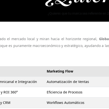
¿Quieres que tu marca sea referente en 2026? Contáctanos
¿Qu
do el mercado local y miran hacia el horizonte regional,
Globa
oque es puramente macroeconómico y estratégico, ayudando a las
Marketing Flow
mnicanal e Integración
Automatización de Ventas
 y ROI 360°
Eficiencia de Procesos
a y CRM
Workflows Automáticos