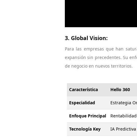
3. Global Vision:
Para las empresas que han satura
expansión sin precedentes. Su enf
de negocio en nuevos territorios.
Característica
Hello 360
Especialidad
Estrategia O
Enfoque Principal
Rentabilidad
Tecnología Key
IA Predictiv