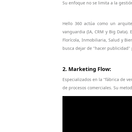
Su enfoque no se limita a la gestió
Hello 360 actúa como un arquite
vanguardia (IA, CRM y Big Data). 
Florícola, Inmobiliaria, Salud y B
busca dejar de "hacer publicidad" 
2. Marketing Flow:
Especializados en la "fábrica de ve
de procesos comerciales. Su metod