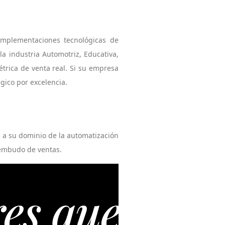
implementaciones tecnológicas de
a industria Automotriz, Educativa,
étrica de venta real. Si su empresa
gico por excelencia.
 a su dominio de la automatización
 embudo de ventas.
que tu marca