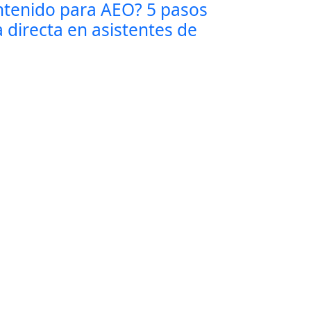
tenido para AEO? 5 pasos
a directa en asistentes de
táctat
Cuéntanos sobre tu marca