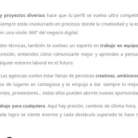
 y proyectos diversos
hace que tu perfil se vuelva ultra competit
iempre estás involucrado en procesos donde la creatividad y la es
: una visión 360° del negocio digital.
ades técnicas, también te vuelves un experto en
trabajo en equipo
presión, entiendes cómo comunicarte mejor y aprendes a pensar
quier entorno laboral en el futuro.
 Las agencias suelen estar llenas de personas
creativas, ambicio
ipo de lugares es contagiosa y te empuja a dar siempre lo mej
lientes, proveedores… todos ellos pueden abrirte nuevas oportuni
abajo para cualquiera
. Aquí hay presión, cambios de última hora,
ada logro se siente enorme y cada obstáculo superado te hace